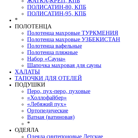
ЖАТКА-КРЕП, КПБ
ПОЛИСАТИН-80, КПБ
ПОЛИСАТИН-95, КПБ
*
ПОЛОТЕНЦА
Полотенца махровые ТУРКМЕНИЯ
Полотенца махровые УЗБЕКИСТАН
Полотенца вафельные
Полотенца пляжные
Набор «Сауна»
Шапочка махровая для сауны
ХАЛАТЫ
ТАПОЧКИ ДЛЯ ОТЕЛЕЙ
ПОДУШКИ
Перо, пух-перо, пуховые
«Холлофайбер»
«Лебяжий пух»
Ортопедические
Ватная (ватиновая)
*
ОДЕЯЛА
Одеяла синтепоновые Детские