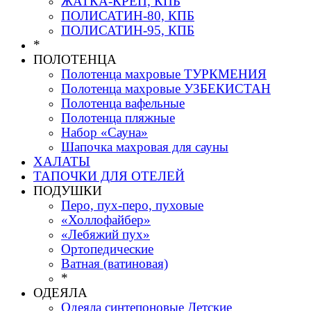
ЖАТКА-КРЕП, КПБ
ПОЛИСАТИН-80, КПБ
ПОЛИСАТИН-95, КПБ
*
ПОЛОТЕНЦА
Полотенца махровые ТУРКМЕНИЯ
Полотенца махровые УЗБЕКИСТАН
Полотенца вафельные
Полотенца пляжные
Набор «Сауна»
Шапочка махровая для сауны
ХАЛАТЫ
ТАПОЧКИ ДЛЯ ОТЕЛЕЙ
ПОДУШКИ
Перо, пух-перо, пуховые
«Холлофайбер»
«Лебяжий пух»
Ортопедические
Ватная (ватиновая)
*
ОДЕЯЛА
Одеяла синтепоновые Детские