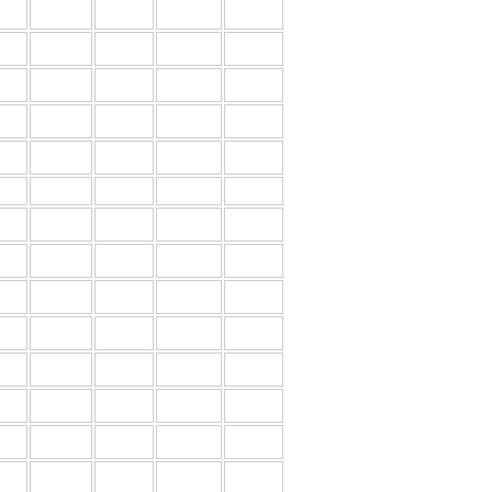
00
708
686
663
640
00
818
792
766
739
00
928
898
869
839
00
1023
990
957
924
00
1133
1096
1060
1023
00
558
540
522
504
00
618
598
579
559
00
699
676
654
631
00
798
772
747
721
00
880
852
824
795
00
964
933
902
871
00
1145
1108
1072
1035
00
1327
1284
1241
1198