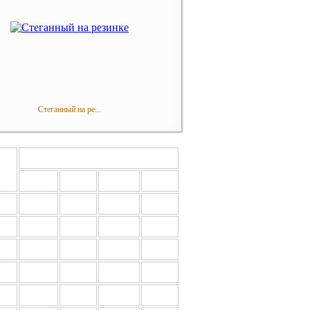
Стеганный на ре...
Оптовая цена за 1 шт., руб.
ер
от 10
от 50
от 100
от 300
00
456
441
426
412
00
504
488
471
455
00
550
532
515
497
00
614
594
574
554
00
660
639
618
596