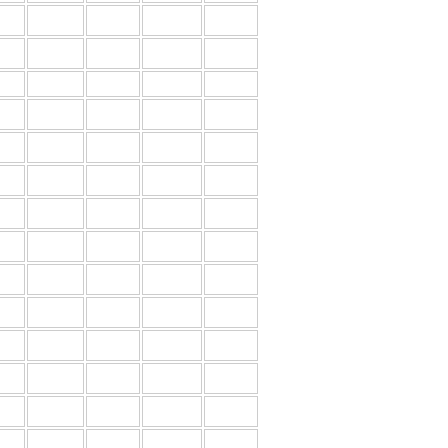
00
1493
1444
1396
1348
00
1679
1624
1570
1516
00
660
639
618
596
00
735
711
687
664
00
809
783
757
731
00
899
870
841
812
00
973
942
911
879
00
1048
1014
980
946
00
1212
1173
1134
1095
00
1376
1332
1288
1243
00
1525
1476
1427
1378
00
1690
1635
1580
1526
00
1838
1779
1720
1660