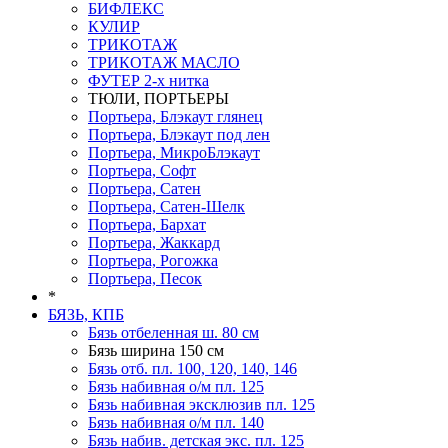
БИФЛЕКС
КУЛИР
ТРИКОТАЖ
ТРИКОТАЖ МАСЛО
ФУТЕР 2-х нитка
ТЮЛИ, ПОРТЬЕРЫ
Портьера, Блэкаут глянец
Портьера, Блэкаут под лен
Портьера, МикроБлэкаут
Портьера, Софт
Портьера, Сатен
Портьера, Сатен-Шелк
Портьера, Бархат
Портьера, Жаккард
Портьера, Рогожка
Портьера, Песок
*
БЯЗЬ, КПБ
Бязь отбеленная ш. 80 см
Бязь ширина 150 см
Бязь отб. пл. 100, 120, 140, 146
Бязь набивная о/м пл. 125
Бязь набивная эксклюзив пл. 125
Бязь набивная о/м пл. 140
Бязь набив. детская экс. пл. 125