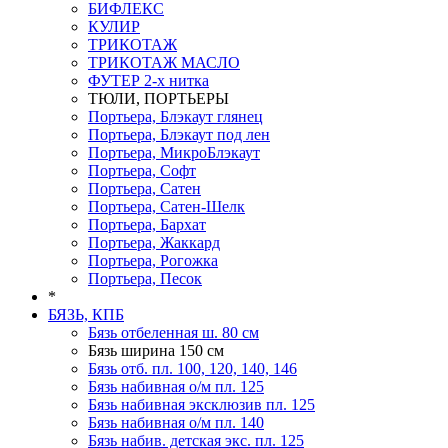
БИФЛЕКС
КУЛИР
ТРИКОТАЖ
ТРИКОТАЖ МАСЛО
ФУТЕР 2-х нитка
ТЮЛИ, ПОРТЬЕРЫ
Портьера, Блэкаут глянец
Портьера, Блэкаут под лен
Портьера, МикроБлэкаут
Портьера, Софт
Портьера, Сатен
Портьера, Сатен-Шелк
Портьера, Бархат
Портьера, Жаккард
Портьера, Рогожка
Портьера, Песок
*
БЯЗЬ, КПБ
Бязь отбеленная ш. 80 см
Бязь ширина 150 см
Бязь отб. пл. 100, 120, 140, 146
Бязь набивная о/м пл. 125
Бязь набивная эксклюзив пл. 125
Бязь набивная о/м пл. 140
Бязь набив. детская экс. пл. 125