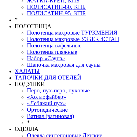
ЖАТКА-КРЕП, КПБ
ПОЛИСАТИН-80, КПБ
ПОЛИСАТИН-95, КПБ
*
ПОЛОТЕНЦА
Полотенца махровые ТУРКМЕНИЯ
Полотенца махровые УЗБЕКИСТАН
Полотенца вафельные
Полотенца пляжные
Набор «Сауна»
Шапочка махровая для сауны
ХАЛАТЫ
ТАПОЧКИ ДЛЯ ОТЕЛЕЙ
ПОДУШКИ
Перо, пух-перо, пуховые
«Холлофайбер»
«Лебяжий пух»
Ортопедические
Ватная (ватиновая)
*
ОДЕЯЛА
Одеяла синтепоновые Детские