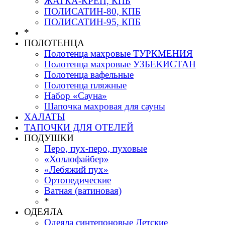
ЖАТКА-КРЕП, КПБ
ПОЛИСАТИН-80, КПБ
ПОЛИСАТИН-95, КПБ
*
ПОЛОТЕНЦА
Полотенца махровые ТУРКМЕНИЯ
Полотенца махровые УЗБЕКИСТАН
Полотенца вафельные
Полотенца пляжные
Набор «Сауна»
Шапочка махровая для сауны
ХАЛАТЫ
ТАПОЧКИ ДЛЯ ОТЕЛЕЙ
ПОДУШКИ
Перо, пух-перо, пуховые
«Холлофайбер»
«Лебяжий пух»
Ортопедические
Ватная (ватиновая)
*
ОДЕЯЛА
Одеяла синтепоновые Детские